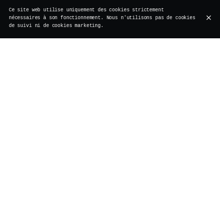
Ce site web utilise uniquement des cookies strictement
nécessaires à son fonctionnement. Nous n'utilisons pas de cookies
de suivi ni de cookies marketing.
RESTAURANT, COCKTAIL BAR, BRUNCH ET
ESPACES ÉVÉNEMENTIELS
Le Vertigo, institution bruxelloise, vous accueille
derrière l'Estrille du Vieux Bruxelles, la plus ancienne
auberge de la ville. Ce restaurant propose une cuisine
raffinée dans un cadre chaleureux, propice aux repas
conviviaux. Réputé pour ses cocktails créatifs, il
propose également un brunch gourmand et festif le
dimanche. Avec ses espaces privatifs, Le Vertigo est le
lieu idéal pour des événements sur mesure dans une
ambiance chaleureuse et élégante.