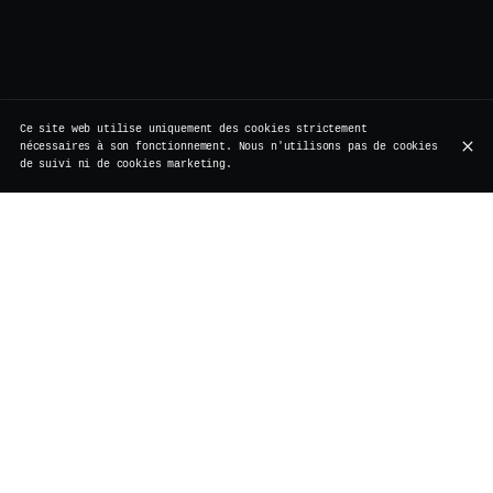
Ce site web utilise uniquement des cookies strictement
nécessaires à son fonctionnement. Nous n'utilisons pas de cookies
de suivi ni de cookies marketing.
À l’étranger, le concept existe depuis longtemps. Mais
ici, à Bruxelles, il méritait une vraie
réinterprétation. Pas de folie tapageuse, pas d’excès.
Chez Vertigo, les Bottomless Drinks ont trouvé leur
place naturellement.
1h30 de mimosas, Prosecco ou Champagne Laurent Perrier à
volonté, servis avec élégance, dans un rythme qui colle
parfaitement à l’atmosphère du lieu vibrant avec un DJ
set de House Music.
C’est généreux sans être bruyant. Festif sans être
brouillon. Le parfait équilibre entre l’esprit gourmand
du brunch et la signature maison : une cuisine
fusion qui fait voyager sans quitter la rue de