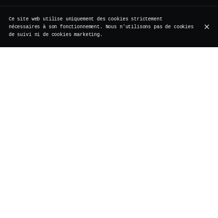
Ce site web utilise uniquement des cookies strictement
nécessaires à son fonctionnement. Nous n'utilisons pas de cookies
de suivi ni de cookies marketing.
Cocktails signature
Mocktails
Cocktails classiques
Apéritif
Cocktails signature
Aged Negroni
40,00 €
3 ans d'infusion en fût dans notre cave - Depuis
2022