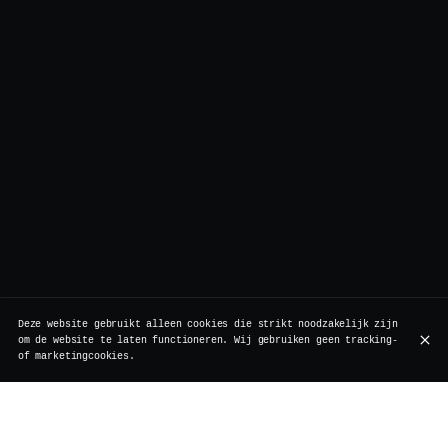
Deze website gebruikt alleen cookies die strikt noodzakelijk zijn
om de website te laten functioneren. Wij gebruiken geen tracking-
of marketingcookies.
Bij Vertigo houden we van verrassingen die een glimlach
brengen. Dit keer staat onze Korean Fried Cauliflower,