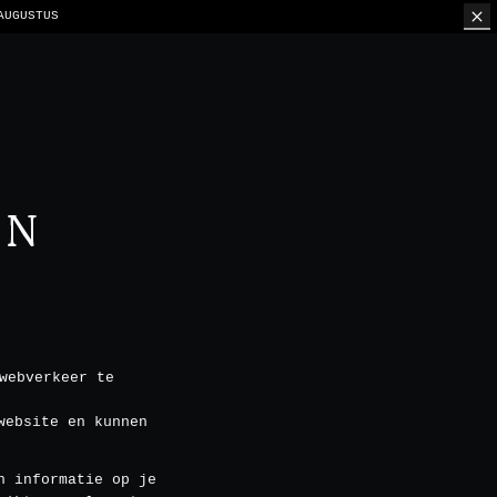
FEL
EN
webverkeer te
website en kunnen
n informatie op je