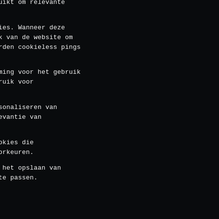
uikt om relevante
ies. Wanneer deze
k van de website om
rden cookieless pings
ming voor het gebruik
ruik voor
sonaliseren van
evantie van
okies die
orkeuren.
 het opslaan van
te passen.