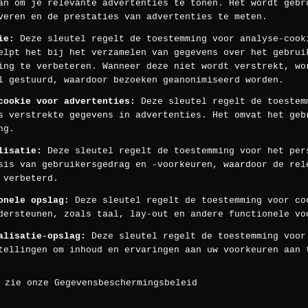
an om je relevante advertenties te tonen. Het wordt gebr
veren en de prestaties van advertenties te meten.
ie
:
Deze sleutel regelt de toestemming voor analyse-cook
elpt het bij het verzamelen van gegevens over het gebrui
ing te verbeteren. Wanneer deze niet wordt verstrekt, wo
l gestuurd, waardoor bezoeken geanonimiseerd worden.
cookie voor advertenties
:
Deze sleutel regelt de toestem
s verstrekte gegevens in advertenties. Het omvat het geb
ng.
lisatie
:
Deze sleutel regelt de toestemming voor het per
sis van gebruikersgedrag en -voorkeuren, waardoor de rel
 verbeterd.
onele opslag
:
Deze sleutel regelt de toestemming voor co
dersteunen, zoals taal, lay-out en andere functionele vo
alisatie-opslag
:
Deze sleutel regelt de toestemming voor
tellingen om inhoud en ervaringen aan uw voorkeuren aan 
, zie onze
Gegevensbeschermingsbeleid