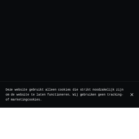
Deze website gebruikt alleen cookies die strikt noodzakelijk zijn
om de website te laten functioneren. Wij gebruiken geen tracking-
of marketingcookies.
Ben je iets kwijtgeraakt of vergeten bij Vertigo? Vul in
dat geval het onderstaande formulier in, en we nemen zo
snel mogelijk contact met je op.