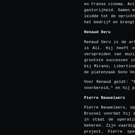
en Franse cinema. Act
gastvrijheid. Samen m
leidde tot de oprich
het bedrijf en brengt
Renaud Deru
Renaud Deru is de ar
is All. Hij heeft e
verspreiden van muz
grootste successen i
bij Mirano, Libertin
de platenzaak Sono Ve
Voor Renaud geldt: "
voorbereid," en hij p
Pierre Nauwelaers
Pierre Nauwelaers, o
Brussel voordat hij 
in staat de operati
beheren. Zijn vaardi
project. Pierre sp