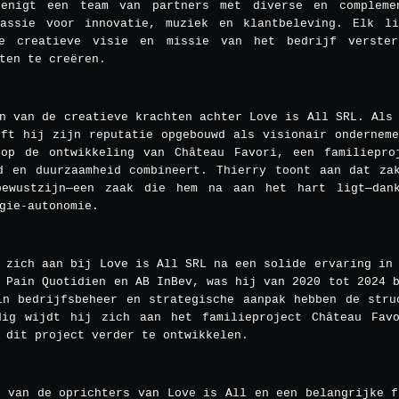
enigt een team van partners met diverse en complemen
assie voor innovatie, muziek en klantbeleving. Elk l
e creatieve visie en missie van het bedrijf verster
ten te creëren.
n van de creatieve krachten achter Love is All SRL. Als
eft hij zijn reputatie opgebouwd als visionair onderneme
op de ontwikkeling van Château Favori, een familiepro
d en duurzaamheid combineert. Thierry toont aan dat za
bewustzijn—een zaak die hem na aan het hart ligt—dank
gie-autonomie.
 zich aan bij Love is All SRL na een solide ervaring in
 Pain Quotidien en AB InBev, was hij van 2020 tot 2024 
in bedrijfsbeheer en strategische aanpak hebben de stru
dig wijdt hij zich aan het familieproject Château Fav
 dit project verder te ontwikkelen.
n van de oprichters van Love is All en een belangrijke f