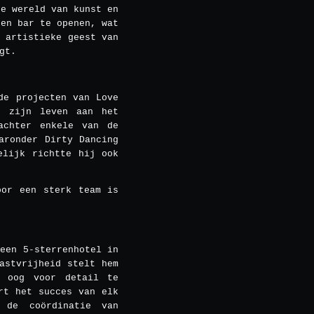
de wereld van kunst en
een bar te openen, wat
 artistieke geest van
gt.
de projecten van Love
t zijn leven aan het
achter enkele van de
aronder Dirty Dancing
elijk richtte hij ook
oor een sterk team is
een 5-sterrenhotel in
astvrijheid stelt hem
k oog voor detail te
rt het succes van elk
 de coördinatie van