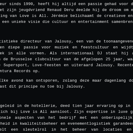
eur sinds 1990, heeft hij altijd een passie gehad voor 
et zijn jeugdvriend Renaud Deru deelde hij de droom om 
ting van Love is All. Jérémie belichaamt de creatieve en
 een unieke visie die cultuur en entertainment samenbren
tistieke directeur van Jalousy, een van de toonaangeven
en diepe passie voor muziek en feestcultuur en wijd
iek in alle vormen. Als internationaal DJ staat hij 
n de Brusselse clubcultuur van de afgelopen 25 jaar, wa
e Supersport, Love-feesten en uiteraard Jalousy. Recent
ntura Records op.
Elke avond kan ontsporen, zolang deze maar dagenlang d
ast dit principe nu toe bij Jalousy.
pgeleid in de hotellerie, deed tien jaar ervaring op in 
zich bij Love is All aansloot. Zijn expertise in luxe g
onele aspecten van het bedrijf met een onberispelij
gheid in kwaliteitsbeheer en evenementlogistiek garandee
eelt een sleutelrol in het beheer van locaties en