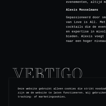
evenementen, altijd m
Alexis Mosselmans
Gepassioneerd door sm
van Love is All. Met
cocktails die de even
en expertise in mixol
bieden. Alexis voegt
naar een hoger niveau
Deze website gebruikt alleen cookies die strikt noodza
zijn om de website te laten functioneren. Wij gebruike
ABONNEER JE OP ONZE NIEUWSBRIEF
tracking- of marketingcookies.