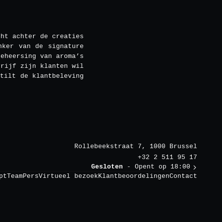
cht achter de creaties
nker van de signature
beheersing van aroma’s
drijf zijn klanten wil
tilt de klantbeleving
Rollebeekstraat 7, 1000 Brussel
+32 2 511 95 17
Gesloten
- Opent op 18:00
pt
Team
Pers
Virtueel bezoek
Klantbeoordelingen
Contact