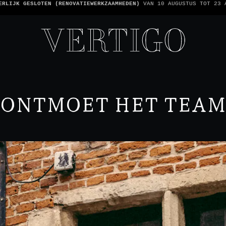
 ZIJN CASHLESS - ALLEEN KAARTEN GEACCEPTEERD -
1 REKENING PER TA
ONTMOET HET TEAM