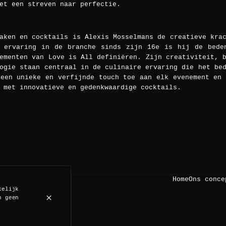
et een streven naar perfectie.
aken en cocktails is Alexis Mosselmans de creatieve kra
 ervaring in de branche sinds zijn 16e is hij de bede
ementen van Love is All definiëren. Zijn creativiteit, 
ogie staan centraal in de culinaire ervaring die het be
 een unieke en verfijnde touch toe aan elk evenement en 
 met innovatieve en gedenkwaardige cocktails.
Home
Ons conce
kelijk
n geen