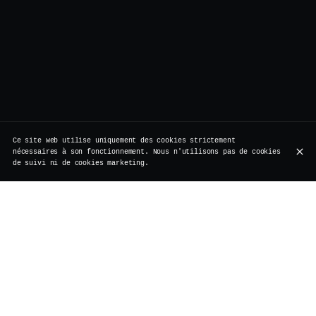
Ce site web utilise uniquement des cookies strictement
nécessaires à son fonctionnement. Nous n'utilisons pas de cookies
de suivi ni de cookies marketing.
Nos Partenaires : Un Engagement envers la
Qualité, la Durabilité et l'Artisanat
Chez Vertigo, nous croyons au pouvoir des partenariats
pour offrir à nos invités une qualité exceptionnelle et
des expériences uniques. Nos collaborations avec des
fournisseurs locaux et internationaux reposent sur une
passion commune pour l’excellence, la durabilité et
l’innovation. Nous sommes fiers de travailler avec ces
producteurs et distributeurs renommés, qui partagent