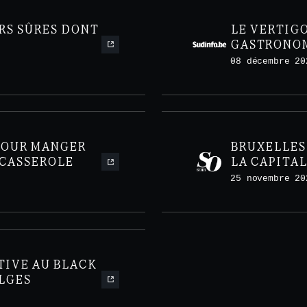
RS SÛRES DONT
LE VERTIG
GASTRONOM
BRUXELLES
08 décembre 20
POUR MANGER
BRUXELLES 
 CASSEROLE
LA CAPITA
CONFIDENT
25 novembre 20
TIVE AU BLACK
LGES