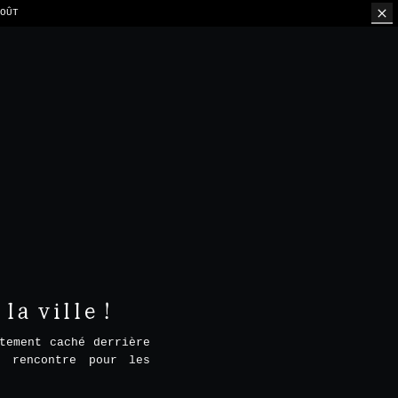
ION PAR TABLE
a ville !
tement caché derrière
e rencontre pour les