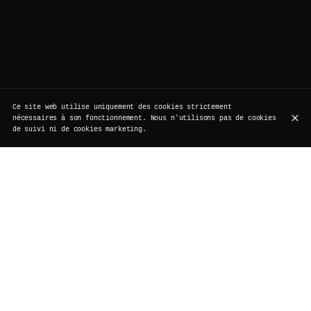
Ce site web utilise uniquement des cookies strictement
nécessaires à son fonctionnement. Nous n'utilisons pas de cookies
de suivi ni de cookies marketing.
Rue de Rollebeek 7, 1000 Bruxelles
+32 2 511 95 17
HEURES D'OUVERTURE
Lundi
Fermé
Travaux de rénovation
Mardi
Fermé
Travaux de rénovation
Mercredi
Fermé