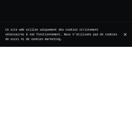
Ce site web utilise uniquement des cookies strictement
nécessaires à son fonctionnement. Nous n'utilisons pas de cookies
de suivi ni de cookies marketing.
À l’étranger, le concept existe depuis longtemps. Mais
ici, à Bruxelles, il méritait une vraie
réinterprétation. Pas de folie tapageuse, pas d’excès.
Chez Vertigo, les Bottomless Drinks ont trouvé leur
place naturellement.
1h30 de mimosas, Prosecco ou Champagne Laurent Perrier à
volonté, servis avec élégance, dans un rythme qui colle
parfaitement à l’atmosphère du lieu vibrant avec un DJ
set de House Music.
C’est généreux sans être bruyant. Festif sans être
brouillon. Le parfait équilibre entre l’esprit gourmand
du brunch et la signature maison : une cuisine
fusion qui fait voyager sans quitter la rue de
Rollebeek, un bar à cocktails Bruxellois où l’on soigne