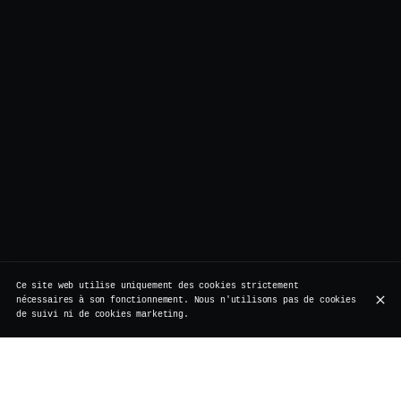
Ce site web utilise uniquement des cookies strictement
nécessaires à son fonctionnement. Nous n'utilisons pas de cookies
de suivi ni de cookies marketing.
Né à Hambourg en 2008, le Gin Basil Smash a tout de
suite conquis le monde : gin, citron, sucre, basilic —
quatre ingrédients, un parfum de fraîcheur.