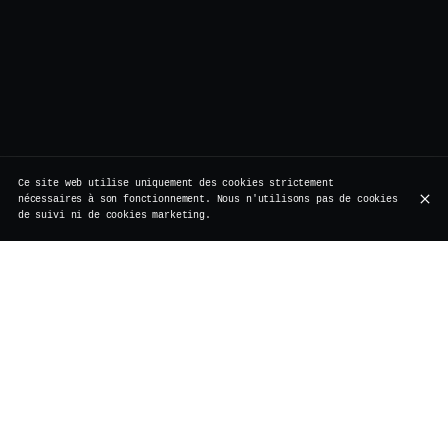
Ce site web utilise uniquement des cookies strictement
nécessaires à son fonctionnement. Nous n'utilisons pas de cookies
de suivi ni de cookies marketing.
Nos Partenaires : Un Engagement envers la
Qualité, la Durabilité et l'Artisanat
Chez Vertigo, nous croyons au pouvoir des partenariats
pour offrir à nos invités une qualité exceptionnelle et
des expériences uniques. Nos collaborations avec des
fournisseurs locaux et internationaux reposent sur une
passion commune pour l’excellence, la durabilité et
l’innovation. Nous sommes fiers de travailler avec ces
producteurs et distributeurs renommés, qui partagent
notre engagement envers la qualité et l’environnement.