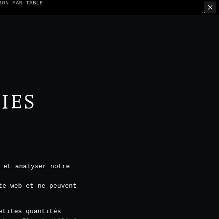
ION PAR TABLE
IES
 et analyser notre
te web et ne peuvent
etites quantités