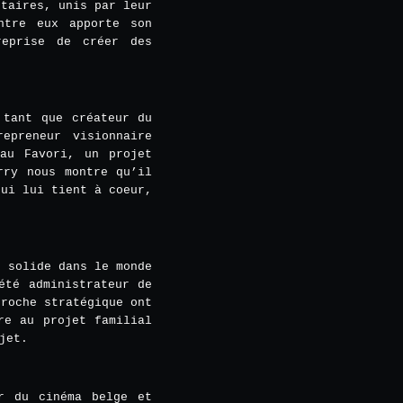
ntaires, unis par leur
ntre eux apporte son
reprise de créer des
 tant que créateur du
epreneur visionnaire
eau Favori, un projet
rry nous montre qu’il
qui lui tient à coeur,
e solide dans le monde
été administrateur de
proche stratégique ont
re au projet familial
jet.
r du cinéma belge et