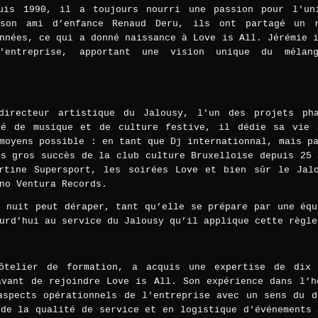
puis 1990, il a toujours nourri une passion pour l'un
 son ami d’enfance Renaud Deru, ils ont partagé un 
nnées, ce qui a donné naissance à Love is All. Jérémie 
'entreprise, apportant une vision unique du mélan
directeur artistique du Jalousy, l'un des projets ph
né de musique et de culture festive, il dédie sa vie
moyens possible : en tant que Dj internationnal, mais p
us gros succès de la club culture Bruxelloise depuis 25 
rtine Supersport, les soirées Love et bien sûr le Jal
no Ventura Records.
e nuit peut déraper, tant qu’elle se prépare par une équ
urd’hui au service du Jalousy qu’il applique cette règle
hôtelier de formation, a acquis une expertise de dix
avant de rejoindre Love is All. Son expérience dans l’h
aspects opérationnels de l'entreprise avec un sens du d
 de la qualité de service et en logistique d'événements 