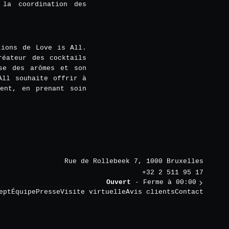
la coordination des
tions de Love is All.
réateur des cocktails
ise des arômes et son
All souhaite offrir à
ment, en prenant soin
Rue de Rollebeek 7, 1000 Bruxelles
+32 2 511 95 17
Ouvert
- Ferme à 00:00
ept
Équipe
Presse
Visite virtuelle
Avis clients
Contact