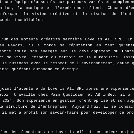
t une équipe d'associés aux parcours variés et compléme
vation, la musique et l'expérience client. Chacun d'e
enforçant la vision créative et la mission de l'ent
cepts inoubliables.
l'un des moteurs créatifs derrière Love is All SRL. En
au Favori, il a forgé sa réputation en tant qu’entr
entre toute son énergie sur le développement du Chât
rt de vivre, respect du terroir et la durabilité. Thie
 le business avec le respect de l’environnement, cause 
insi qu’étant autonome en énergie.
joint l'aventure de Love is All SRL après une expérienc
avoir travaillé chez Pain Quotidien et AB InBev, il a 
 2024. Son expérience en gestion d'entreprise et son ap
la structure de l'entreprise. Aujourd’hui, il se consac
 il met à profit son savoir-faire pour développer ce pro
l’un des fondateurs de Love is All et un acteur majeu