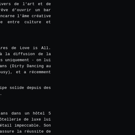
ivers de l'art et de
rêve d’ouvrir un bar
incarne l'âme créative
ge entre culture et
ares de Love is All.
 à la diffusion de la
as uniquement - on lui
ans (Dirty Dancing au
ousy), et a récemment
ipe solide depuis des
.
 ans dans un hôtel 5
ôtellerie de luxe lui
étail impeccable. Son
assure la réussite de