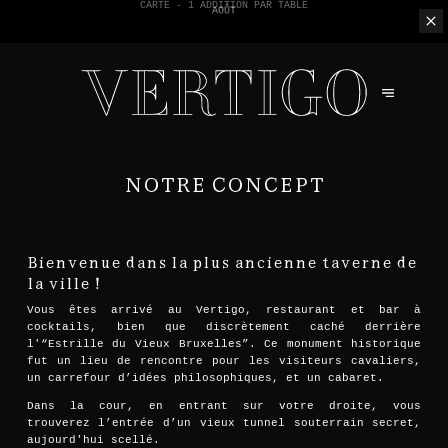
NOUS N'ACCEPTONS PAS LES PAIEMENTS EN ESPÈCE - SEULEMENT PAR
CARTE -
1 ADDITION PAR TABLE
NOTRE CONCEPT
Bienvenue dans la plus ancienne taverne de
la ville !
Vous êtes arrivé au Vertigo, restaurant et bar à
cocktails, bien que discrètement caché derrière
l'“Estrille du Vieux Bruxelles”. Ce monument historique
fut un lieu de rencontre pour les visiteurs cavaliers,
un carrefour d’idées philosophiques, et un cabaret.
Dans la cour, en entrant sur votre droite, vous
trouverez l’entrée d’un vieux tunnel souterrain secret,
aujourd'hui scellé.