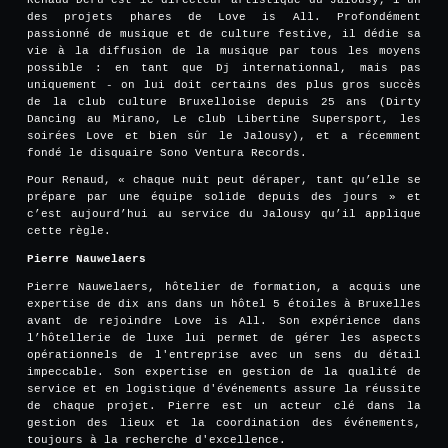
des projets phares de Love is All. Profondément
passionné de musique et de culture festive, il dédie sa
vie à la diffusion de la musique par tous les moyens
possible : en tant que Dj internationnal, mais pas
uniquement - on lui doit certains des plus gros succès
de la club culture Bruxelloise depuis 25 ans (Dirty
Dancing au Mirano, Le club Libertine Supersport, les
soirées Love et bien sûr le Jalousy), et a récemment
fondé le disquaire Sono Ventura Records.
Pour Renaud, « chaque nuit peut déraper, tant qu’elle se
prépare par une équipe solide depuis des jours » et
c’est aujourd’hui au service du Jalousy qu’il applique
cette règle.
Pierre Nauwelaers
Pierre Nauwelaers, hôtelier de formation, a acquis une
expertise de dix ans dans un hôtel 5 étoiles à Bruxelles
avant de rejoindre Love is All. Son expérience dans
l’hôtellerie de luxe lui permet de gérer les aspects
opérationnels de l'entreprise avec un sens du détail
impeccable. Son expertise en gestion de la qualité de
service et en logistique d'événements assure la réussite
de chaque projet. Pierre est un acteur clé dans la
gestion des lieux et la coordination des événements,
toujours à la recherche d'excellence.