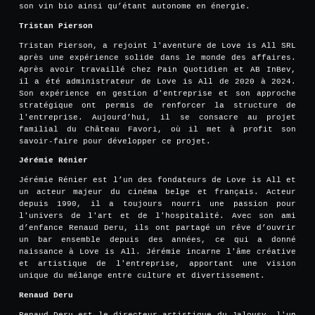
son vin bio ainsi qu’étant autonome en énergie.
Tristan Pierson
Tristan Pierson, a rejoint l'aventure de Love is All SRL
après une expérience solide dans le monde des affaires.
Après avoir travaillé chez Pain Quotidien et AB InBev,
il a été administrateur de Love is All de 2020 à 2024.
Son expérience en gestion d'entreprise et son approche
stratégique ont permis de renforcer la structure de
l'entreprise. Aujourd’hui, il se consacre au projet
familial du Château Favori, où il met à profit son
savoir-faire pour développer ce projet.
Jérémie Rénier
Jérémie Rénier est l’un des fondateurs de Love is All et
un acteur majeur du cinéma belge et français. Acteur
depuis 1990, il a toujours nourri une passion pour
l'univers de l'art et de l'hospitalité. Avec son ami
d’enfance Renaud Deru, ils ont partagé un rêve d’ouvrir
un bar ensemble depuis des années, ce qui a donné
naissance à Love is All. Jérémie incarne l'âme créative
et artistique de l'entreprise, apportant une vision
unique du mélange entre culture et divertissement.
Renaud Deru
Renaud Deru est le directeur artistique du Jalousy, l'un