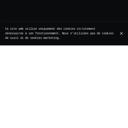
Ce site web utilise uniquement des cookies strictement
nécessaires à son fonctionnement. Nous n'utilisons pas de cookies
de suivi ni de cookies marketing.
À l’étranger, le concept existe depuis longtemps. Mais
ici, à Bruxelles, il méritait une vraie
réinterprétation. Pas de folie tapageuse, pas d’excès.
Chez Vertigo, les Bottomless Drinks ont trouvé leur
place naturellement.
1h30 de mimosas, Prosecco ou Champagne Laurent Perrier à
volonté, servis avec élégance, dans un rythme qui colle
parfaitement à l’atmosphère du lieu vibrant avec un DJ
set de House Music.
C’est généreux sans être bruyant. Festif sans être
brouillon. Le parfait équilibre entre l’esprit gourmand
du brunch et la signature maison : une cuisine
fusion qui fait voyager sans quitter la rue de
Rollebeek, un bar à cocktails Bruxellois où l’on soigne