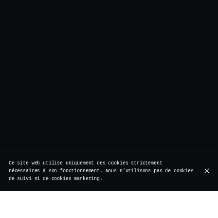
Ce site web utilise uniquement des cookies strictement
nécessaires à son fonctionnement. Nous n'utilisons pas de cookies
de suivi ni de cookies marketing.
Né à Hambourg en 2008, le Gin Basil Smash a tout de
suite conquis le monde : gin, citron, sucre, basilic —