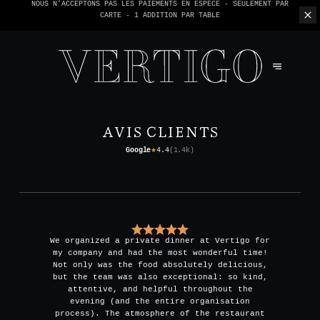
NOUS N'ACCEPTONS PAS LES PAIEMENTS EN ESPÈCE - SEULEMENT PAR
CARTE -
1 ADDITION PAR TABLE
AVIS CLIENTS
Google
4.4
(
1.4k
)
★
We organized a private dinner at Vertigo for
my company and had the most wonderful time!
Not only was the food absolutely delicious,
but the team was also exceptional: so kind,
attentive, and helpful throughout the
evening (and the entire organisation
process). The atmosphere of the restaurant