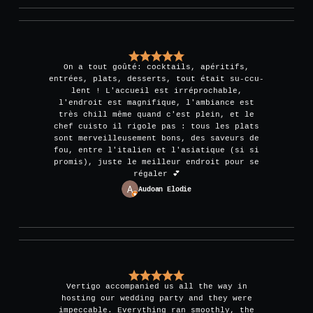
On a tout goûté: cocktails, apéritifs,
entrées, plats, desserts, tout était su-ccu-
lent ! L'accueil est irréprochable,
l'endroit est magnifique, l'ambiance est
très chill même quand c'est plein, et le
chef cuisto il rigole pas : tous les plats
sont merveilleusement bons, des saveurs de
fou, entre l'italien et l'asiatique (si si
promis), juste le meilleur endroit pour se
régaler 💕
Audoan Elodie
Vertigo accompanied us all the way in
hosting our wedding party and they were
impeccable. Everything ran smoothly, the