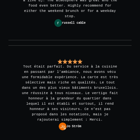
a live dj. The atmosphere was great and the
food even better. Highly recommend for
either the weekend brunch or for a weekday
stop.
russell cable
Tout était parfait. Du service à la cuisine
en passant par l’ambiance, nous avons vécu
une formidable expérience. La carte est très
sélective mais riche en qualités. Le tout
dans un des plus vieux bâtiments bruxellois…
une réussite à tous niveaux. Le vertigo fait
honneur à la grandeur du quartier dans
lequel il est établi et surtout, il rend
honneur à ses visiteurs. Ce n’est pas
proposé dans les notations, mais je
rajouterai simplement : Merci.
Jo Ström