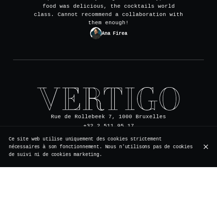
food was delicious, the cocktails world
class. Cannot recommend a collaboration with
them enough!
Ana Firea
Rue de Rollebeek 7, 1000 Bruxelles
+32 2 511 95 17
Ce site web utilise uniquement des cookies strictement
nécessaires à son fonctionnement. Nous n'utilisons pas de cookies
de suivi ni de cookies marketing.
HEURES D'OUVERTURE
Lundi
Fermé
Vacances
Mardi
Fermé
Vacances
Mercredi
Fermé