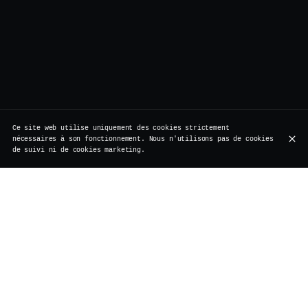
Ce site web utilise uniquement des cookies strictement
nécessaires à son fonctionnement. Nous n'utilisons pas de cookies
de suivi ni de cookies marketing.
Rue de Rollebeek 7, 1000 Bruxelles
+32 2 511 95 17
HEURES D'OUVERTURE
Lundi
Fermé
Vacances
Mardi
Fermé
Vacances