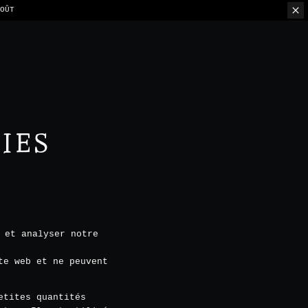
ION PAR TABLE
IES
 et analyser notre
te web et ne peuvent
etites quantités