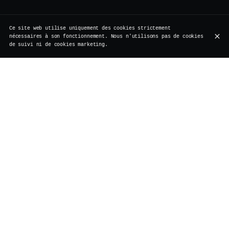
Ce site web utilise uniquement des cookies strictement
nécessaires à son fonctionnement. Nous n'utilisons pas de cookies
de suivi ni de cookies marketing.
Cocktails signature
Mocktails
Cocktails classiques
Apéritif
Cocktails signature
Aged Negroni
40,00 €
3 ans d'infusion en fût dans notre cave - Depuis
2022