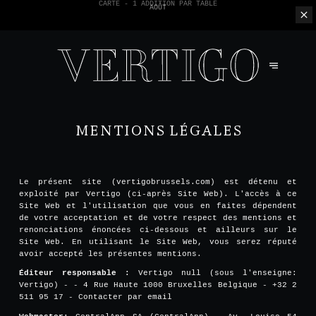
NOUS N'ACCEPTONS PAS LES PAIEMENTS EN ESPÈCE - SEULEMENT PAR
CARTE -
1 ADDITION PAR TABLE
MENTIONS LÉGALES
Le présent site (vertigobrussels.com) est détenu et
exploité par Vertigo (ci-après Site Web). L'accès à ce
Site Web et l'utilisation que vous en faites dépendent
de votre acceptation et de votre respect des mentions et
renonciations énoncées ci-dessous et ailleurs sur le
Site Web. En utilisant le Site Web, vous serez réputé
avoir accepté les présentes mentions.
Éditeur responsable :
Vertigo null (sous l'enseigne:
Vertigo) - - 4 Rue Haute 1000 Bruxelles Belgique - +32 2
511 95 17 -
Contacter par email