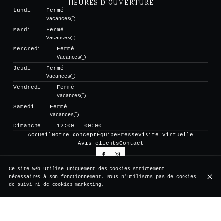
HEURES D'OUVERTURE
Lundi
Fermé
Vacances
Mardi
Fermé
Vacances
Mercredi
Fermé
Vacances
Jeudi
Fermé
Vacances
Vendredi
Fermé
Vacances
Samedi
Fermé
Vacances
Dimanche
12:00 - 00:00
Accueil
Notre concept
Équipe
Presse
Visite virtuelle
Avis clients
Contact
Ce site web utilise uniquement des cookies strictement
S'ABONNER À NOTRE NEWSLETTER
nécessaires à son fonctionnement. Nous n'utilisons pas de cookies
de suivi ni de cookies marketing.
© Vertigo 2026
Mentions légales
Protection des données
Paramètres des cookies
Créé par CentralApp
Connexion