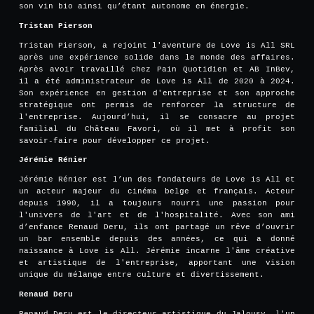
son vin bio ainsi qu’étant autonome en énergie.
Tristan Pierson
Tristan Pierson, a rejoint l'aventure de Love is All SRL
après une expérience solide dans le monde des affaires.
Après avoir travaillé chez Pain Quotidien et AB InBev,
il a été administrateur de Love is All de 2020 à 2024.
Son expérience en gestion d'entreprise et son approche
stratégique ont permis de renforcer la structure de
l'entreprise. Aujourd’hui, il se consacre au projet
familial du Château Favori, où il met à profit son
savoir-faire pour développer ce projet.
Jérémie Rénier
Jérémie Rénier est l’un des fondateurs de Love is All et
un acteur majeur du cinéma belge et français. Acteur
depuis 1990, il a toujours nourri une passion pour
l'univers de l'art et de l'hospitalité. Avec son ami
d’enfance Renaud Deru, ils ont partagé un rêve d’ouvrir
un bar ensemble depuis des années, ce qui a donné
naissance à Love is All. Jérémie incarne l'âme créative
et artistique de l'entreprise, apportant une vision
unique du mélange entre culture et divertissement.
Renaud Deru
Renaud Deru est le directeur artistique du Jalousy, l'un