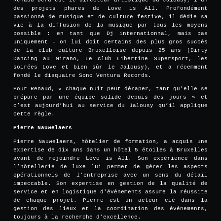
des projets phares de Love is All. Profondément
passionné de musique et de culture festive, il dédie sa
vie à la diffusion de la musique par tous les moyens
possible : en tant que Dj internationnal, mais pas
uniquement - on lui doit certains des plus gros succès
de la club culture Bruxelloise depuis 25 ans (Dirty
Dancing au Mirano, Le club Libertine Supersport, les
soirées Love et bien sûr le Jalousy), et a récemment
fondé le disquaire Sono Ventura Records.
Pour Renaud, « chaque nuit peut déraper, tant qu’elle se
prépare par une équipe solide depuis des jours » et
c’est aujourd’hui au service du Jalousy qu’il applique
cette règle.
Pierre Nauwelaers
Pierre Nauwelaers, hôtelier de formation, a acquis une
expertise de dix ans dans un hôtel 5 étoiles à Bruxelles
avant de rejoindre Love is All. Son expérience dans
l’hôtellerie de luxe lui permet de gérer les aspects
opérationnels de l'entreprise avec un sens du détail
impeccable. Son expertise en gestion de la qualité de
service et en logistique d'événements assure la réussite
de chaque projet. Pierre est un acteur clé dans la
gestion des lieux et la coordination des événements,
toujours à la recherche d'excellence.