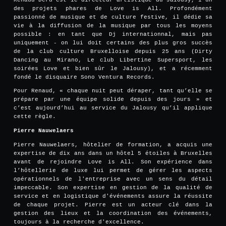
des projets phares de Love is All. Profondément
passionné de musique et de culture festive, il dédie sa
vie à la diffusion de la musique par tous les moyens
possible : en tant que Dj internationnal, mais pas
uniquement - on lui doit certains des plus gros succès
de la club culture Bruxelloise depuis 25 ans (Dirty
Dancing au Mirano, Le club Libertine Supersport, les
soirées Love et bien sûr le Jalousy), et a récemment
fondé le disquaire Sono Ventura Records.
Pour Renaud, « chaque nuit peut déraper, tant qu’elle se
prépare par une équipe solide depuis des jours » et
c’est aujourd’hui au service du Jalousy qu’il applique
cette règle.
Pierre Nauwelaers
Pierre Nauwelaers, hôtelier de formation, a acquis une
expertise de dix ans dans un hôtel 5 étoiles à Bruxelles
avant de rejoindre Love is All. Son expérience dans
l’hôtellerie de luxe lui permet de gérer les aspects
opérationnels de l'entreprise avec un sens du détail
impeccable. Son expertise en gestion de la qualité de
service et en logistique d'événements assure la réussite
de chaque projet. Pierre est un acteur clé dans la
gestion des lieux et la coordination des événements,
toujours à la recherche d'excellence.