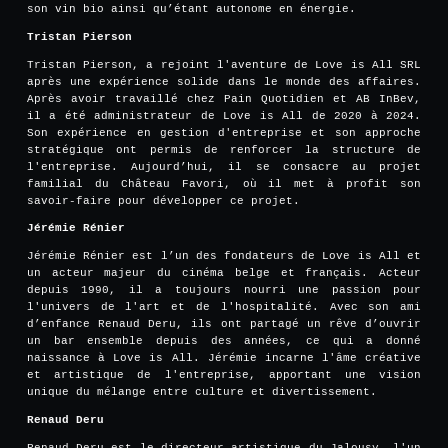
son vin bio ainsi qu’étant autonome en énergie.
Tristan Pierson
Tristan Pierson, a rejoint l'aventure de Love is All SRL
après une expérience solide dans le monde des affaires.
Après avoir travaillé chez Pain Quotidien et AB InBev,
il a été administrateur de Love is All de 2020 à 2024.
Son expérience en gestion d'entreprise et son approche
stratégique ont permis de renforcer la structure de
l'entreprise. Aujourd’hui, il se consacre au projet
familial du Château Favori, où il met à profit son
savoir-faire pour développer ce projet.
Jérémie Rénier
Jérémie Rénier est l’un des fondateurs de Love is All et
un acteur majeur du cinéma belge et français. Acteur
depuis 1990, il a toujours nourri une passion pour
l'univers de l'art et de l'hospitalité. Avec son ami
d’enfance Renaud Deru, ils ont partagé un rêve d’ouvrir
un bar ensemble depuis des années, ce qui a donné
naissance à Love is All. Jérémie incarne l'âme créative
et artistique de l'entreprise, apportant une vision
unique du mélange entre culture et divertissement.
Renaud Deru
Renaud Deru est le directeur artistique du Jalousy, l'un