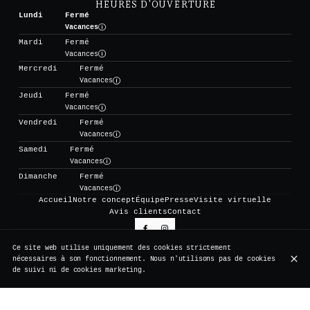
HEURES D'OUVERTURE
Lundi
Fermé
Vacances
Mardi
Fermé
Vacances
Mercredi
Fermé
Vacances
Jeudi
Fermé
Vacances
Vendredi
Fermé
Vacances
Samedi
Fermé
Vacances
Dimanche
Fermé
Vacances
Accueil
Notre concept
Équipe
Presse
Visite virtuelle
Avis clients
Contact
Ce site web utilise uniquement des cookies strictement
S'ABONNER À NOTRE NEWSLETTER
nécessaires à son fonctionnement. Nous n'utilisons pas de cookies
de suivi ni de cookies marketing.
© Vertigo 2026
Mentions légales
Protection des données
Paramètres des cookies