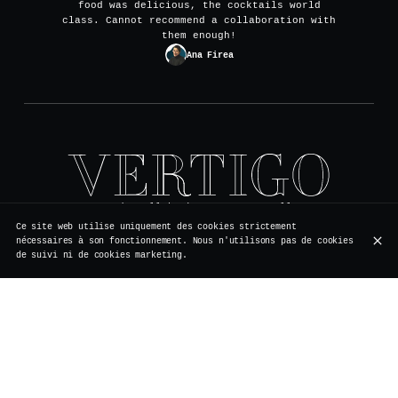
food was delicious, the cocktails world
class. Cannot recommend a collaboration with
them enough!
Ana Firea
Rue de Rollebeek 7, 1000 Bruxelles
+32 2 511 95 17
Ce site web utilise uniquement des cookies strictement
nécessaires à son fonctionnement. Nous n'utilisons pas de cookies
de suivi ni de cookies marketing.
HEURES D'OUVERTURE
Lundi
Fermé
Vacances
Mardi
Fermé
Vacances
Mercredi
Fermé
Vacances