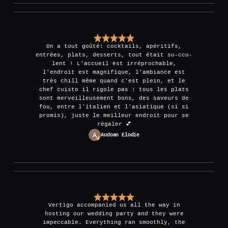
On a tout goûté: cocktails, apéritifs,
entrées, plats, desserts, tout était su-ccu-
lent ! L'accueil est irréprochable,
l'endroit est magnifique, l'ambiance est
très chill même quand c'est plein, et le
chef cuisto il rigole pas : tous les plats
sont merveilleusement bons, des saveurs de
fou, entre l'italien et l'asiatique (si si
promis), juste le meilleur endroit pour se
régaler 💕
Audoan Elodie
Vertigo accompanied us all the way in
hosting our wedding party and they were
impeccable. Everything ran smoothly, the