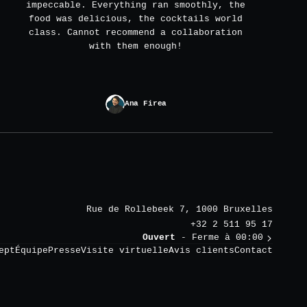
impeccable. Everything ran smoothly, the
food was delicious, the cocktails world
class. Cannot recommend a collaboration
with them enough!
Ana Firea
Rue de Rollebeek 7, 1000 Bruxelles
+32 2 511 95 17
Ouvert
- Ferme à 00:00
ept
Équipe
Presse
Visite virtuelle
Avis clients
Contact