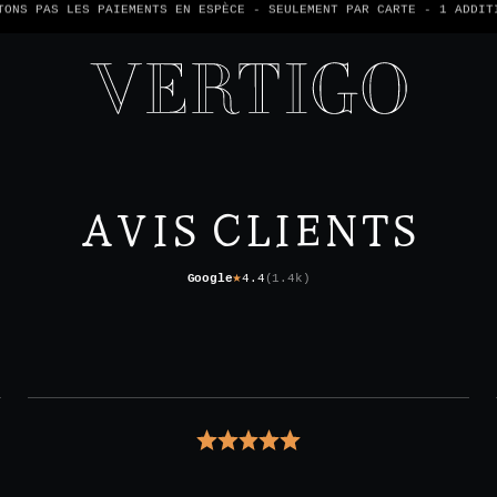
TONS PAS LES PAIEMENTS EN ESPÈCE - SEULEMENT PAR CARTE -
1 ADDIT
AVIS CLIENTS
Google
4.4
(
1.4k
)
★