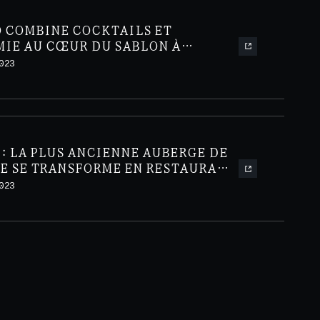
O COMBINE COCKTAILS ET
IE AU CŒUR DU SABLON À
023
: LA PLUS ANCIENNE AUBERGE DE
LE SE TRANSFORME EN RESTAURANT
IEL
023