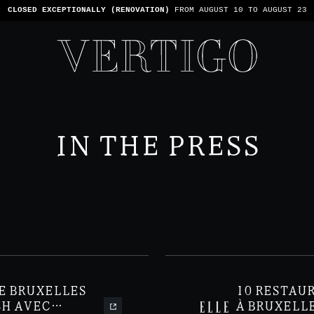
WE’RE CASHLESS - ONLY CARDS
ACCEPTED - 1 BILL PER TABLE
IN THE PRESS
E BRUXELLES
10 RESTAU
CH AVEC
À BRUXELL