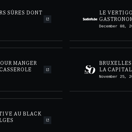
RS SÛRES DONT
LE VERTIG
GASTRONOM
BRUXELLES
December 08, 2
POUR MANGER
BRUXELLES 
 CASSEROLE
LA CAPITA
CONFIDENT
November 25, 2
TIVE AU BLACK
LGES