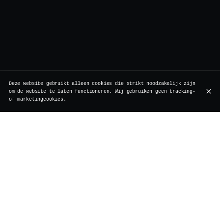
Deze website gebruikt alleen cookies die strikt noodzakelijk zijn
om de website te laten functioneren. Wij gebruiken geen tracking-
of marketingcookies.
Rollebeekstraat 7, 1000 Brussel
+32 2 511 95 17
OPENINGSTIJDEN
Maandag
Gesloten
Renovatiewerkzaamheden
Dinsdag
Gesloten
Renovatiewerkzaamheden