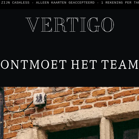
 ZIJN CASHLESS - ALLEEN KAARTEN GEACCEPTEERD -
1 REKENING PER TA
ONTMOET HET TEAM