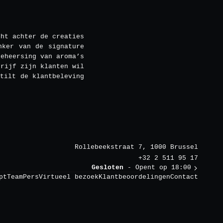
cht achter de creaties
nker van de signature
beheersing van aroma’s
drijf zijn klanten wil
tilt de klantbeleving
Rollebeekstraat 7, 1000 Brussel
+32 2 511 95 17
Gesloten
- Opent op 18:00
pt
Team
Pers
Virtueel bezoek
Klantbeoordelingen
Contact