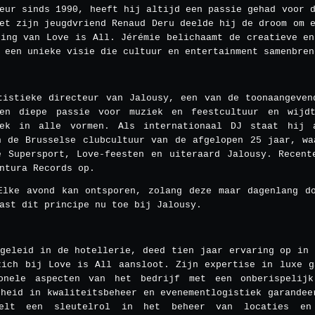
eur sinds 1990, heeft hij altijd een passie gehad voor 
et zijn jeugdvriend Renaud Deru deelde hij de droom om 
ting van Love is All. Jérémie belichaamt de creatieve en
 een unieke visie die cultuur en entertainment samenbren
tistieke directeur van Jalousy, een van de toonaangeven
en diepe passie voor muziek en feestcultuur en wijd
iek in alle vormen. Als internationaal DJ staat hij 
n de Brusselse clubcultuur van de afgelopen 25 jaar, wa
e Supersport, Love-feesten en uiteraard Jalousy. Recent
ntura Records op.
Elke avond kan ontsporen, zolang deze maar dagenlang d
ast dit principe nu toe bij Jalousy.
pgeleid in de hotellerie, deed tien jaar ervaring op in 
zich bij Love is All aansloot. Zijn expertise in luxe g
onele aspecten van het bedrijf met een onberispelij
gheid in kwaliteitsbeheer en evenementlogistiek garandee
eelt een sleutelrol in het beheer van locaties en