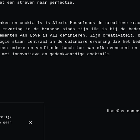
et een streven naar perfectie.
aken en cocktails is Alexis Mosselmans de creatieve kra
 ervaring in de branche sinds zijn 16e is hij de bede
ementen van Love is All definiëren. Zijn creativiteit, 
ogie staan centraal in de culinaire ervaring die het be
 een unieke en verfijnde touch toe aan elk evenement en 
 met innovatieve en gedenkwaardige cocktails.
Home
Ons conce
kelijk
n geen