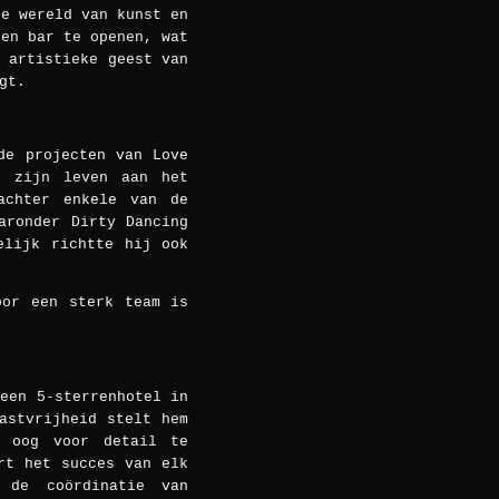
de wereld van kunst en
een bar te openen, wat
 artistieke geest van
gt.
de projecten van Love
t zijn leven aan het
achter enkele van de
aronder Dirty Dancing
elijk richtte hij ook
oor een sterk team is
een 5-sterrenhotel in
astvrijheid stelt hem
k oog voor detail te
rt het succes van elk
 de coördinatie van