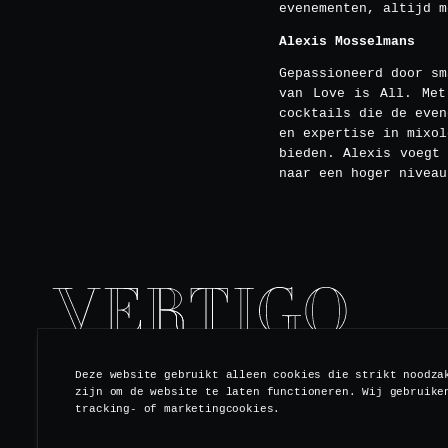
evenementen, altijd m
Alexis Mosselmans
Gepassioneerd door sm
van Love is All. Met
cocktails die de even
en expertise in mixol
bieden. Alexis voegt
naar een hoger niveau
Deze website gebruikt alleen cookies die strikt noodza
zijn om de website te laten functioneren. Wij gebruike
ABONNEER JE OP ONZE NIEUWSBRIEF
tracking- of marketingcookies.