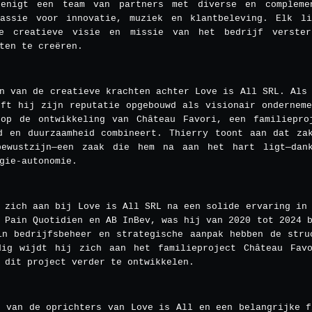
enigt een team van partners met diverse en complemen
assie voor innovatie, muziek en klantbeleving. Elk l
e creatieve visie en missie van het bedrijf verster
ten te creëren.
n van de creatieve krachten achter Love is All SRL. Als
eft hij zijn reputatie opgebouwd als visionair onderneme
op de ontwikkeling van Château Favori, een familiepro
d en duurzaamheid combineert. Thierry toont aan dat za
bewustzijn—een zaak die hem na aan het hart ligt—dank
gie-autonomie.
 zich aan bij Love is All SRL na een solide ervaring in
 Pain Quotidien en AB InBev, was hij van 2020 tot 2024 
in bedrijfsbeheer en strategische aanpak hebben de stru
dig wijdt hij zich aan het familieproject Château Fav
 dit project verder te ontwikkelen.
n van de oprichters van Love is All en een belangrijke f