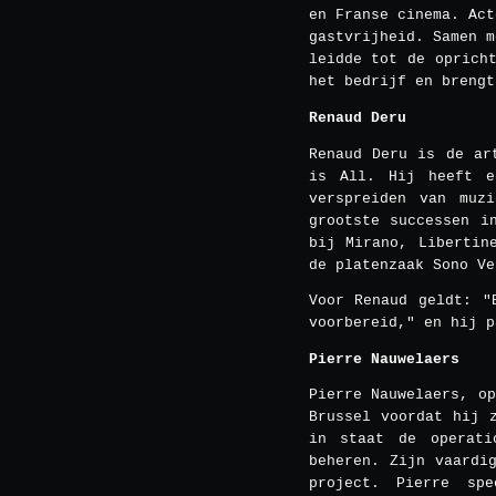
en Franse cinema. Act
gastvrijheid. Samen m
leidde tot de oprich
het bedrijf en brengt
Renaud Deru
Renaud Deru is de ar
is All. Hij heeft e
verspreiden van muz
grootste successen i
bij Mirano, Libertin
de platenzaak Sono Ve
Voor Renaud geldt: "
voorbereid," en hij p
Pierre Nauwelaers
Pierre Nauwelaers, o
Brussel voordat hij 
in staat de operati
beheren. Zijn vaardi
project. Pierre sp