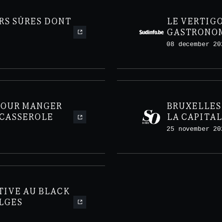
RS SÛRES DONT
LE VERTIG
GASTRONOM
BRUXELLES
08 december 20
POUR MANGER
BRUXELLES 
 CASSEROLE
LA CAPITA
CONFIDENT
25 november 20
TIVE AU BLACK
LGES