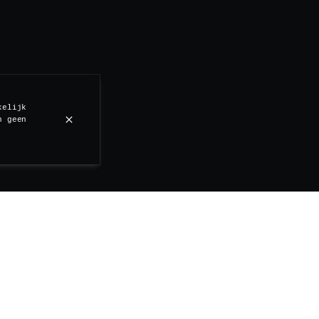
kelijk
n geen
Sparkling wines
Rosé wines
White wines
Red wines
Sparkling wines