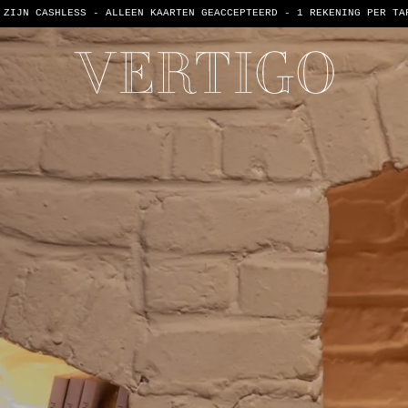
 ZIJN CASHLESS - ALLEEN KAARTEN GEACCEPTEERD -
1 REKENING PER TA