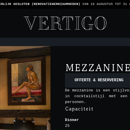
 ZIJN CASHLESS - ALLEEN KAARTEN GEACCEPTEERD -
1 REKENING PER TA
MEZZANIN
OFFERTE & RESERVERING
De mezzanine is een stijlvo
in cocktailstijl met een
personen.
Capaciteit
Dinner
25