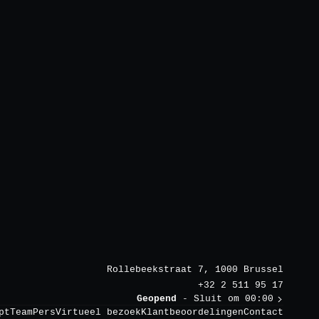
Rollebeekstraat 7, 1000 Brussel
+32 2 511 95 17
Geopend
- Sluit om 00:00
pt
Team
Pers
Virtueel bezoek
Klantbeoordelingen
Contact