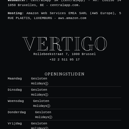
Webmaster:
CentralApp SA (CentralApp) - Av. Louise 54
1050 Bruxelles, BE - centralapp.com.
Hosting:
Amazon Web Services EMEA SARL (AWS Europe), 5
RUE PLAETIS, LUXEMBURG - aws.amazon.com
Rollebeekstraat 7, 1000 Brussel
+32 2 511 95 17
OPENINGSTIJDEN
Maandag
Gesloten
Holidays
Dinsdag
Gesloten
Holidays
Woensdag
Gesloten
Holidays
Donderdag
Gesloten
Holidays
Vrijdag
Gesloten
Holidays