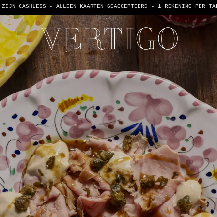
 ZIJN CASHLESS - ALLEEN KAARTEN GEACCEPTEERD -
1 REKENING PER TA