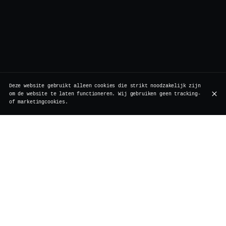
Deze website gebruikt alleen cookies die strikt noodzakelijk zijn
om de website te laten functioneren. Wij gebruiken geen tracking-
of marketingcookies.
Rollebeekstraat 7, 1000 Brussel
+32 2 511 95 17
OPENINGSTIJDEN
Maandag
Gesloten
Holidays
Dinsdag
Gesloten
Holidays