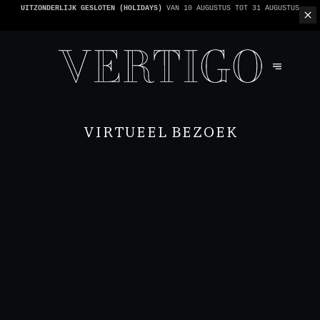
WE ZIJN CASHLESS - ALLEEN KAARTEN GEACCEPTEERD -
1 REKENING PER TAFEL
VIRTUEEL BEZOEK