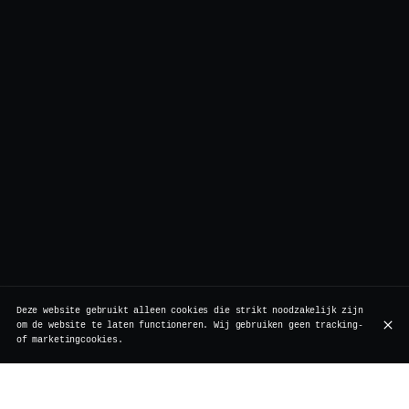
Deze website gebruikt alleen cookies die strikt noodzakelijk zijn
om de website te laten functioneren. Wij gebruiken geen tracking-
of marketingcookies.
Bij Vertigo houden we van verrassingen die een glimlach