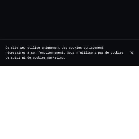
Ce site web utilise uniquement des cookies strictement
nécessaires à son fonctionnement. Nous n'utilisons pas de cookies
de suivi ni de cookies marketing.
Rue de Rollebeek 7, 1000 Bruxelles
+32 2 511 95 17
HEURES D'OUVERTURE
Lundi
Fermé
Travaux de rénovation
Mardi
Fermé
Travaux de rénovation
Mercredi
Fermé