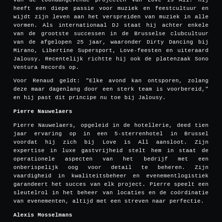
heeft een diepe passie voor muziek en feestcultuur en
wijdt zijn leven aan het verspreiden van muziek in alle
vormen. Als internationaal DJ staat hij achter enkele
van de grootste successen in de Brusselse clubcultuur
van de afgelopen 25 jaar, waaronder Dirty Dancing bij
Mirano, Libertine Supersport, Love-feesten en uiteraard
Jalousy. Recentelijk richtte hij ook de platenzaak Sono
Ventura Records op.
Voor Renaud geldt: "Elke avond kan ontsporen, zolang
deze maar dagenlang door een sterk team is voorbereid,"
en hij past dit principe nu toe bij Jalousy.
Pierre Nauwelaers
Pierre Nauwelaers, opgeleid in de hotellerie, deed tien
jaar ervaring op in een 5-sterrenhotel in Brussel
voordat hij zich bij Love is All aansloot. Zijn
expertise in luxe gastvrijheid stelt hem in staat de
operationele aspecten van het bedrijf met een
onberispelijk oog voor detail te beheren. Zijn
vaardigheid in kwaliteitsbeheer en evenementlogistiek
garandeert het succes van elk project. Pierre speelt een
sleutelrol in het beheer van locaties en de coördinatie
van evenementen, altijd met een streven naar perfectie.
Alexis Mosselmans