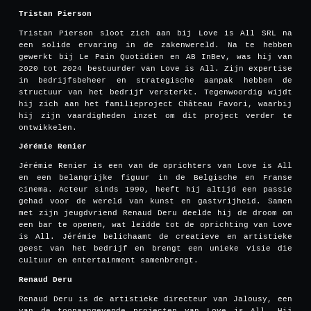
Tristan Pierson
Tristan Pierson sloot zich aan bij Love is All SRL na
een solide ervaring in de zakenwereld. Na te hebben
gewerkt bij Le Pain Quotidien en AB InBev, was hij van
2020 tot 2024 bestuurder van Love is All. Zijn expertise
in bedrijfsbeheer en strategische aanpak hebben de
structuur van het bedrijf versterkt. Tegenwoordig wijdt
hij zich aan het familieproject Château Favori, waarbij
hij zijn vaardigheden inzet om dit project verder te
ontwikkelen.
Jérémie Renier
Jérémie Renier is een van de oprichters van Love is All
en een belangrijke figuur in de Belgische en Franse
cinema. Acteur sinds 1990, heeft hij altijd een passie
gehad voor de wereld van kunst en gastvrijheid. Samen
met zijn jeugdvriend Renaud Deru deelde hij de droom om
een bar te openen, wat leidde tot de oprichting van Love
is All. Jérémie belichaamt de creatieve en artistieke
geest van het bedrijf en brengt een unieke visie die
cultuur en entertainment samenbrengt.
Renaud Deru
Renaud Deru is de artistieke directeur van Jalousy, een
van de toonaangevende projecten van Love is All. Hij