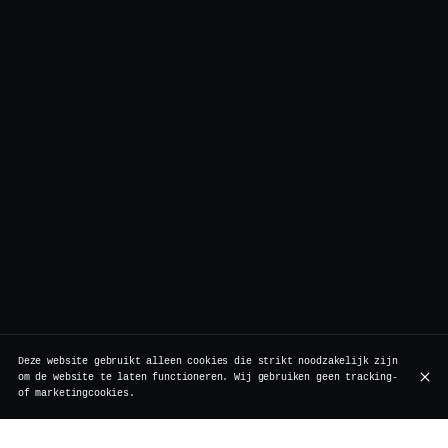
Deze website gebruikt alleen cookies die strikt noodzakelijk zijn
om de website te laten functioneren. Wij gebruiken geen tracking-
of marketingcookies.
BOTTOMLESS DRINKS
DELEN OF NIET
HOOFDGERECHT
SWEET