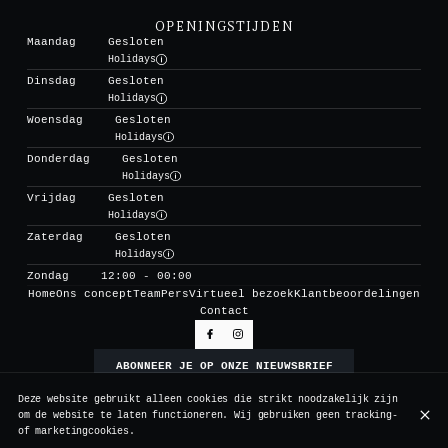
OPENINGSTIJDEN
Maandag
Gesloten
Holidays
Dinsdag
Gesloten
Holidays
Woensdag
Gesloten
Holidays
Donderdag
Gesloten
Holidays
Vrijdag
Gesloten
Holidays
Zaterdag
Gesloten
Holidays
Zondag
12:00 - 00:00
Home
Ons concept
Team
Pers
Virtueel bezoek
Klantbeoordelingen
Contact
ABONNEER JE OP ONZE NIEUWSBRIEF
Deze website gebruikt alleen cookies die strikt noodzakelijk zijn
om de website te laten functioneren. Wij gebruiken geen tracking-
© Vertigo 2026
of marketingcookies.
Legal notice
Gegevensbeschermingsbeleid
Cookie-instellingen