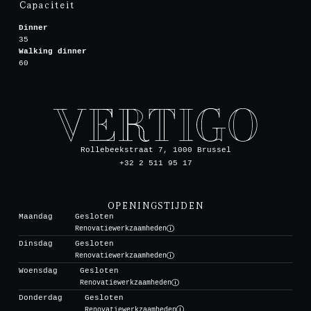
Capaciteit
Dinner
35
Walking dinner
60
Rollebeekstraat 7, 1000 Brussel
+32 2 511 95 17
OPENINGSTIJDEN
Maandag
Gesloten
Renovatiewerkzaamheden
Dinsdag
Gesloten
Renovatiewerkzaamheden
Woensdag
Gesloten
Renovatiewerkzaamheden
Donderdag
Gesloten
Renovatiewerkzaamheden