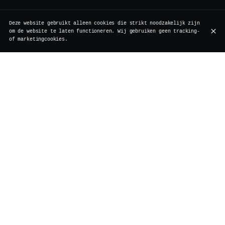
Deze website gebruikt alleen cookies die strikt noodzakelijk zijn
om de website te laten functioneren. Wij gebruiken geen tracking-
of marketingcookies.
Op 14 februari creëert Vertigo het decor voor een
intieme Valentijnsavond.
Geniet samen van een driegangenmenu, te beleven als één
geheel, met water en een
cocktail die speciaal en
eenmalig voor deze avond is bedacht
.
Dit menu is de enige formule die die avond beschikbaar
is en kan niet worden aangepast, zodat je ongestoord van
het moment kunt genieten.
€70 per persoon
— driegangenmenu, water inbegrepen & één
exclusieve Valentijnscocktail.
Locatie
Vertigo
Rollebeekstraat 7
1000 Brussel