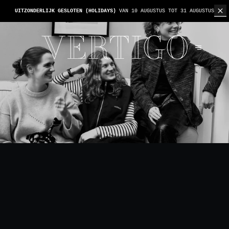
WE ZIJN CASHLESS - ALLEEN KAARTEN GEACCEPTEERD -
1 REKENING PER TAFEL