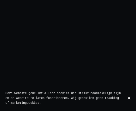
Deze website gebruikt alleen cookies die strikt noodzakelijk zijn
om de website te laten functioneren. Wij gebruiken geen tracking-
of marketingcookies.
Locatie
Vertigo
Rollebeekstraat 7