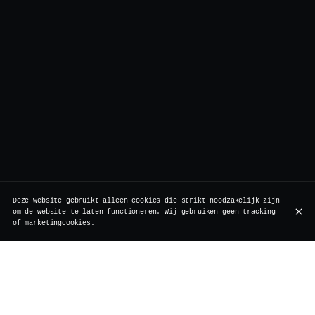
Deze website gebruikt alleen cookies die strikt noodzakelijk zijn
om de website te laten functioneren. Wij gebruiken geen tracking-
of marketingcookies.
Geboren in Hamburg in 2008, veroverde de Gin Basil
Smash meteen de wereld: gin, citroen, suiker, basilicum.
Simpel, maar geniaal.
Bij Vertigo maken we hem met de precisie van een ritueel