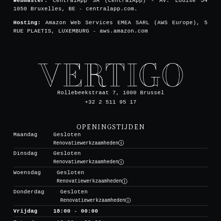
Webmaster:
CentralApp SA (CentralApp) - Av. Louise 54
1050 Bruxelles, BE - centralapp.com.
Hosting:
Amazon Web Services EMEA SARL (AWS Europe), 5
RUE PLAETIS, LUXEMBURG - aws.amazon.com
Rollebeekstraat 7, 1000 Brussel
+32 2 511 95 17
OPENINGSTIJDEN
Maandag
Gesloten
Renovatiewerkzaamheden
Dinsdag
Gesloten
Renovatiewerkzaamheden
Woensdag
Gesloten
Renovatiewerkzaamheden
Donderdag
Gesloten
Renovatiewerkzaamheden
Vrijdag
18:00 - 00:00