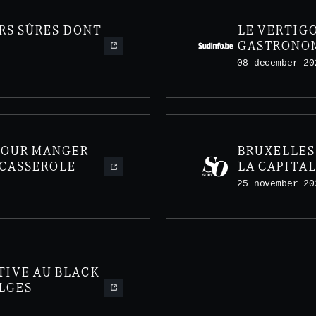
RS SÛRES DONT
LE VERTIG
GASTRONOM
BRUXELLES
08 december 20
POUR MANGER
BRUXELLES 
 CASSEROLE
LA CAPITA
CONFIDENT
25 november 20
TIVE AU BLACK
LGES