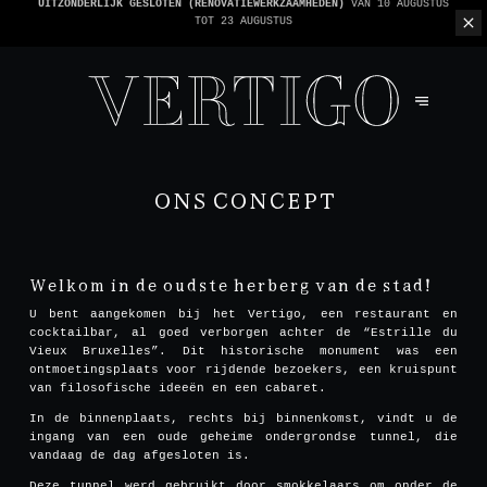
WE ZIJN CASHLESS - ALLEEN KAARTEN GEACCEPTEERD -
1 REKENING PER TAFEL
ONS CONCEPT
Welkom in de oudste herberg van de stad!
U bent aangekomen bij het Vertigo, een restaurant en
cocktailbar, al goed verborgen achter de “Estrille du
Vieux Bruxelles”. Dit historische monument was een
ontmoetingsplaats voor rijdende bezoekers, een kruispunt
van filosofische ideeën en een cabaret.
In de binnenplaats, rechts bij binnenkomst, vindt u de
ingang van een oude geheime ondergrondse tunnel, die
vandaag de dag afgesloten is.
Deze tunnel werd gebruikt door smokkelaars om onder de